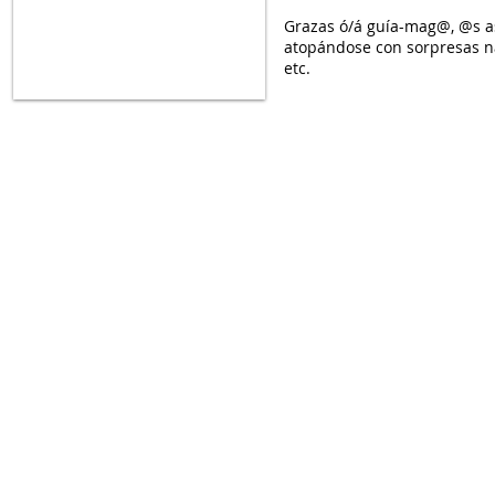
Grazas ó/á guía-mag@, @s a
atopándose con sorpresas nas
etc.