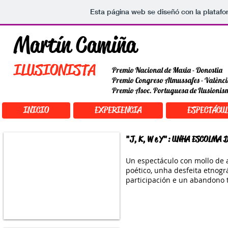
Esta página web se diseñó con la plataf
Martín Camiña
ILUSIONISTA
Premio Nacional de Maxia - Donostia
Premio Congreso Almussafes - Valènc
Premio Asoc. Portuguesa de Ilusionis
INICIO
EXPERIENCIA
ESPECTÁCU
"J, K, W e Y":
UNHA ESCOLMA
Un espectáculo con mollo de a
poético, unha desfeita etnogr
participación e un abandono t